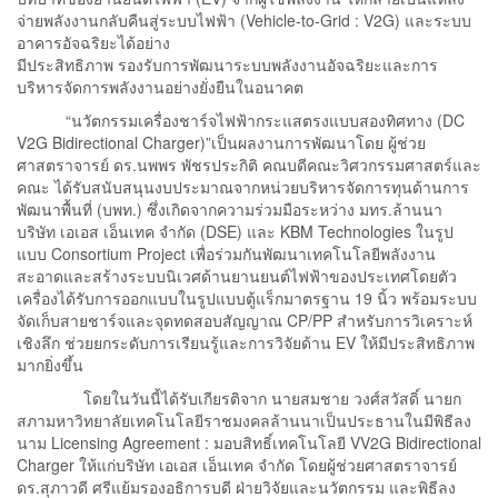
จ่ายพลังงานกลับคืนสู่ระบบไฟฟ้า (Vehicle-to-Grid : V2G) และระบบ
อาคารอัจฉริยะได้อย่าง
มีประสิทธิภาพ รองรับการพัฒนาระบบพลังงานอัจฉริยะและการ
บริหารจัดการพลังงานอย่างยั่งยืนในอนาคต
“นวัตกรรมเครื่องชาร์จไฟฟ้ากระแสตรงแบบสองทิศทาง (DC
V2G Bidirectional Charger)”เป็นผลงานการพัฒนาโดย ผู้ช่วย
ศาสตราจารย์ ดร.นพพร พัชรประกิติ คณบดีคณะวิศวกรรมศาสตร์และ
คณะ ได้รับสนับสนุนงบประมาณจากหน่วยบริหารจัดการทุนด้านการ
พัฒนาพื้นที่ (บพท.) ซึ่งเกิดจากความร่วมมือระหว่าง มทร.ล้านนา
บริษัท เอเอส เอ็นเทค จำกัด (DSE) และ KBM Technologies ในรูป
แบบ Consortium Project เพื่อร่วมกันพัฒนาเทคโนโลยีพลังงาน
สะอาดและสร้างระบบนิเวศด้านยานยนต์ไฟฟ้าของประเทศโดยตัว
เครื่องได้รับการออกแบบในรูปแบบตู้แร็กมาตรฐาน 19 นิ้ว พร้อมระบบ
จัดเก็บสายชาร์จและจุดทดสอบสัญญาณ CP/PP สำหรับการวิเคราะห์
เชิงลึก ช่วยยกระดับการเรียนรู้และการวิจัยด้าน EV ให้มีประสิทธิภาพ
มากยิ่งขึ้น
โดยในวันนี้ได้รับเกียรติจาก นายสมชาย วงศ์สวัสดิ์ นายก
สภามหาวิทยาลัยเทคโนโลยีราชมงคลล้านนาเป็นประธานในมีพิธีลง
นาม Licensing Agreement : มอบสิทธิ์เทคโนโลยี VV2G Bidirectional
Charger ให้แก่บริษัท เอเอส เอ็นเทค จำกัด โดยผู้ช่วยศาสตราจารย์
ดร.สุภาวดี ศรีแย้มรองอธิการบดี ฝ่ายวิจัยและนวัตกรรม และพิธีลง