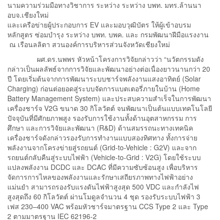
นามความร่วมมือทางวิชาการ ระหว่าง ระหว่าง บพท. มทร.ล้านนา
อบจ.เชียงใหม่
และเครือข่ายผู้ประกอบการ EV และมอบวุฒิบัตร ให้ผู้เข้าอบรม
หลักสูตร ซ่อมบำรุง ระหว่าง บพท. บพค. และ กรมพัฒนาฝีมือแรงงาน
ณ เรือนลลิตา สวนองค์การบริหารส่วนจังหวัดเชียงใหม่
ผศ.ดร.นพพร หัวหน้าโครงการวิจัยกล่าวว่า “นวัตกรรมดัง
กล่าวเป็นผลลัพธ์จากการวิจัยและพัฒนาอย่างต่อเนื่องยาวนานกว่า 20
ปี โดยเริ่มต้นจากการพัฒนาระบบชาร์จพลังงานแสงอาทิตย์ (Solar
Charging) ก่อนต่อยอดสู่ระบบจัดการแบตเตอรี่ภายในบ้าน (Home
Battery Management System) และประสบความสำเร็จในการพัฒนา
เครื่องชาร์จ V2G ขนาด 30 กิโลวัตต์ จนพัฒนาเป็นต้นแบบเทคโนโลยี
ปัจจุบันที่มีศักยภาพสูง รองรับการใช้งานทั้งด้านอุตสาหกรรม การ
ศึกษา และการวิจัยและพัฒนา (R&D) ด้านสมรรถนะทางเทคนิค
เครื่องชาร์จดังกล่าวรองรับการทำงานแบบสองทิศทาง ทั้งการจ่าย
พลังงานจากโครงข่ายสู่รถยนต์ (Grid-to-Vehicle : G2V) และจาก
รถยนต์กลับคืนสู่ระบบไฟฟ้า (Vehicle-to-Grid : V2G) โดยใช้ระบบ
แปลงพลังงาน DCDC และ DCAC ที่มีความซับซ้อนสูง เพื่อบริหาร
จัดการการไหลของพลังงานและรักษาเสถียรภาพทางไฟฟ้าอย่าง
แม่นยำ สามารถรองรับแรงดันไฟฟ้าสูงสุด 500 VDC และกำลังไฟ
สูงสุดถึง 60 กิโลวัตต์ ผ่านโมดูลจำนวน 4 ชุด รองรับระบบไฟฟ้า 3
เฟส 230–400 VAC พร้อมหัวชาร์จมาตรฐาน CCS Type 2 และ Type
2 ตามมาตรฐาน IEC 62196-2