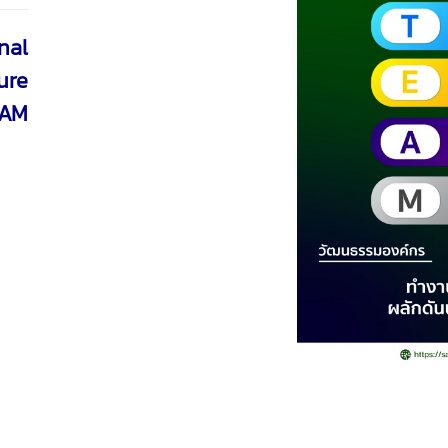
nal
ure
EAM