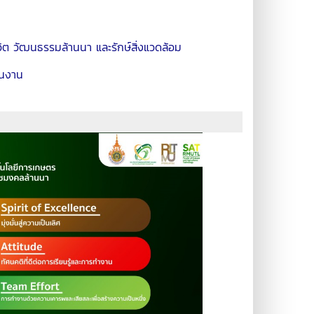
ิต วัฒนธรรมล้านนา และรักษ์สิ่งแวดล้อม
ินงาน