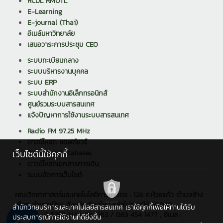
RCDL RMUTL
E-Learning
E-journal (Thai)
อีเมล์มหาวิทยาลัย
เสนอวาระการประชุม CEO
ระบบทะเบียนกลาง
ระบบบริหารงานบุคคล
ระบบ ERP
ระบบสำนักงานอิเล็กทรอนิกส์
ศูนย์รวมระบบสารสนเทศ
แจ้งปัญหาการใช้งานระบบสารสนเทศ
Radio FM 97.25 MHz
ดาวน์โหลด ซอฟต์แวร์
เว็บไซต์นี้ใช้คุกกี้
Reference Databases
ดาวน์โหลดเอกสารการเงิน
ระบบจัดการเว็บไซต์
คณะวิทยาศาสตร์และเทคโนโลยีการเกษตร : 128 ถ.ห้วยแก้ว ตำบลช้าง
เผือก อำเภอเมือง จังหวัดเชียงใหม่ รหัสไปรษณีย์ 50300
สำนักวิทยบริการและเทคโนโลยีสารสนเทศ เราใช้คุกกี้เพื่อให้ท่านได้รับ
โทรศัพท์ : 0 5392 1444 ต่อ 1363 / 083 454 1477 , อีเมล :
ประสบการณ์การใช้งานที่ดียิ่งขึ้น