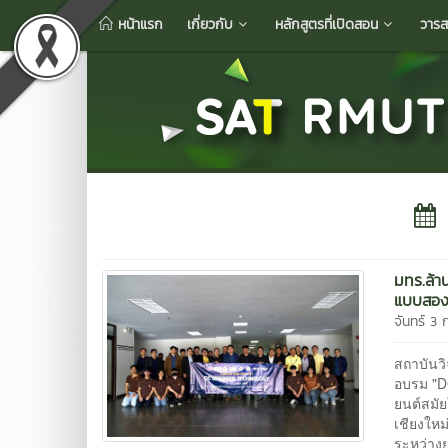
หน้าแรก
เกี่ยวกับ
หลักสูตรที่เปิดสอน
วารส
มทร.ล้า
แบบสองท
จันทร์ 3 
สถาบันว
อบรม "DC
ยนต์สมั
เชียงใหม
ระหว่าง