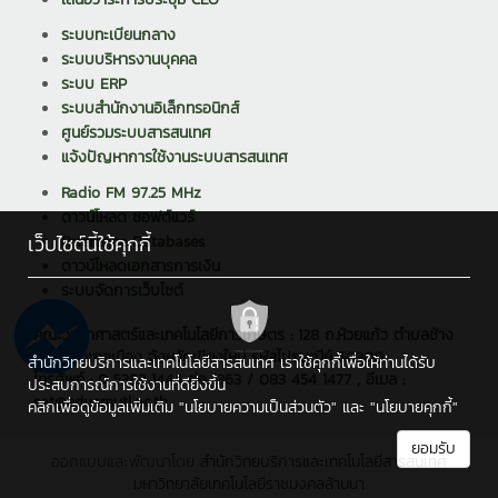
ระบบทะเบียนกลาง
ระบบบริหารงานบุคคล
ระบบ ERP
ระบบสำนักงานอิเล็กทรอนิกส์
ศูนย์รวมระบบสารสนเทศ
แจ้งปัญหาการใช้งานระบบสารสนเทศ
Radio FM 97.25 MHz
ดาวน์โหลด ซอฟต์แวร์
เว็บไซต์นี้ใช้คุกกี้
Reference Databases
ดาวน์โหลดเอกสารการเงิน
ระบบจัดการเว็บไซต์
คณะวิทยาศาสตร์และเทคโนโลยีการเกษตร : 128 ถ.ห้วยแก้ว ตำบลช้าง
เผือก อำเภอเมือง จังหวัดเชียงใหม่ รหัสไปรษณีย์ 50300
สำนักวิทยบริการและเทคโนโลยีสารสนเทศ เราใช้คุกกี้เพื่อให้ท่านได้รับ
โทรศัพท์ : 0 5392 1444 ต่อ 1363 / 083 454 1477 , อีเมล :
ประสบการณ์การใช้งานที่ดียิ่งขึ้น
sat@edu.rmutl.ac.th
คลิกเพื่อดูข้อมูลเพิ่มเติม
"นโยบายความเป็นส่วนตัว"
และ
"นโยบายคุกกี้"
ยอมรับ
ออกแบบและพัฒนาโดย
สำนักวิทยบริการและเทคโนโลยีสารสนเทศ
มหาวิทยาลัยเทคโนโลยีราชมงคลล้านนา