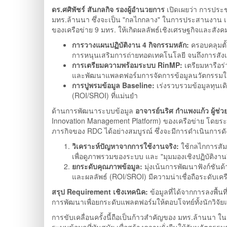
ดร.ศศิพัชร์ สันกลกิจ รองผู้อำนวยการ
เปิดเผยว่า การประช
มทร.ล้านนา ซึ่งจะเป็น "กลไกกลาง" ในการประสานงาน เ
ของเครือข่าย 9 มทร. ให้เกิดผลลัพธ์เชิงเศรษฐกิจและสัง
การวางแผนปฏิบัติงาน 4 กิจกรรมหลัก:
ครอบคลุมตั
การหนุนเสริมการถ่ายทอดเทคโนโลยี จนถึงการสัง
การเตรียมความพร้อมระบบ RinMP:
เตรียมหารือร่ว
และพัฒนาแพลตฟอร์มการจัดการข้อมูลนวัตกรรมให้
การปูพรมข้อมูล Baseline:
เร่งรวบรวมข้อมูลทุนเด
(ROI/SROI) ที่แม่นยำ
ด้านการพัฒนาระบบข้อมูล
อาจารย์นริศ กำแพงแก้ว ผู้ช่
Innovation Management Platform) ของเครือข่าย โดยระบุ
ภารกิจของ RDC ได้อย่างสมบูรณ์ ซึ่งจะมีการดำเนินการดัง
วิเคราะห์ปัญหาจากการใช้งานจริง:
ใช้กลไกการสัมภา
เพื่อดูภาพรวมของระบบ และ "มุมมองเชิงปฏิบัติงา
ยกระดับคุณภาพข้อมูล:
มุ่งเน้นการพัฒนาฟังก์ชันด
และผลลัพธ์ (ROI/SROI) มีความน่าเชื่อถือระดับเคร
สรุป Requirement เชิงเทคนิค:
ข้อมูลที่ได้จากการลงพื้น
การพัฒนาเพื่อยกระดับแพลตฟอร์มให้ตอบโจทย์ทั้งนักวิจัยแ
การขับเคลื่อนครั้งนี้ถือเป็นก้าวสำคัญของ มทร.ล้านน