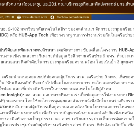
ชุม บธ. 2-102 มหาวิทยาลัยเทคโนโลยีราชมงคลล้านนา จัดการประชุมเตรียม
RDC)
หรือ
HUB-App Tech
เพื่อวางรากฐานการทำงานร่วมกันในเครือข่าย
สถาบันวิจัยและพัฒนา มทร.ล้านนา
เผยทิศทางการขับเคลื่อนโครงการ
HUB-Ap
งานเชิงรุกและการวิเคราะห์ข้อมูลเชิงลึกจากเครือข่าย 9 มทร. ทั่วประเทศ เ
 โดยเสนอแนวคิดสำคัญในการประชุมเตรียมความพร้อม โดยเน้นย้ำ 3 ยุทธศา
:
เตรียมนำเสนอคอนเซปต์ต่อคณะผู้บริหาร สวพ. เครือข่าย 9 มทร. เพื่อขอค
 "ฟันเฟืองหลัก" ที่จะเข้าไปเชื่อมโยงกระบวนการ กลไก และทรัพยากรขอ
้ำซ้อน และเพิ่มประสิทธิภาพในการขยายผลเทคโนโลยีสู่สังคม
en Insight):
ผอ. สวพ. มอบหมายทีมงานเร่งเก็บข้อมูลการใช้งานระบบ
Ri
 (GAP) ของระบบ โดยใช้กลไกการพูดคุยและสัมภาษณ์เชิงลึกในระหว่างกิจกรร
ร/ระบบ:
สัมภาษณ์ผู้บริหารเพื่อดูความสอดคล้องกับนโยบายและการไหลของ
งานที่ใช้งานระบบจริง เพื่อรับทราบปัญหาหน้างานและข้อจำกัดเชิงเทคนิค
กิดการลงมือทำอย่างเป็นรูปธรรม ผอ. สวพ. เตรียมบรรจุประเด็นการพัฒนากลไ
รประชุมร่วมกับผู้บริหารเครือข่าย สวพ. 9 มทร. ที่กำลังจะเกิดขึ้น เพื่