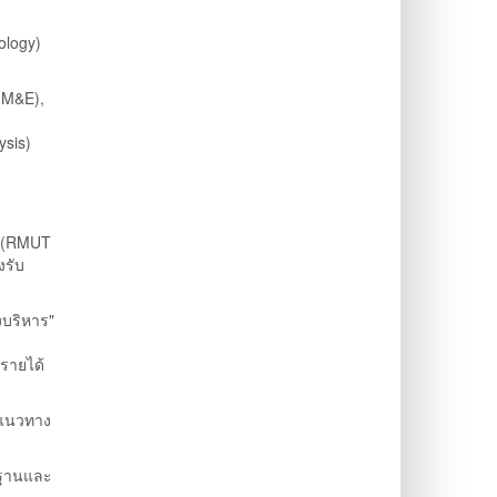
ology)
(M&E),
ysis)
(RMUT
งรับ
งบริหาร"
ลรายได้
็นแนวทาง
รฐานและ