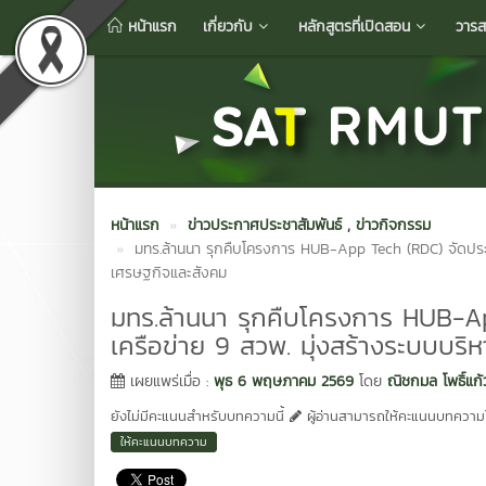
หน้าแรก
เกี่ยวกับ
หลักสูตรที่เปิดสอน
วารส
หน้าแรก
ข่าวประกาศประชาสัมพันธ์
, ข่าวกิจกรรม
มทร.ล้านนา รุกคืบโครงการ HUB-App Tech (RDC) จัดประชุ
เศรษฐกิจและสังคม
มทร.ล้านนา รุกคืบโครงการ HUB-Ap
เครือข่าย 9 สวพ. มุ่งสร้างระบบบริ
เผยแพร่เมื่อ :
พุธ 6 พฤษภาคม 2569
โดย
ณิชกมล โพธิ์แก้
ยังไม่มีคะแนนสำหรับบทความนี้
ผู้อ่านสามารถให้คะแนนบทความได
ให้คะแนนบทความ