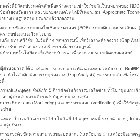
ุมครั้งนี้มีวัตถุประสงค์หลักเพื่อสร้างความเข้าใจร่วมกันในบทบาทของ RDC
ชื่อมโยงทรัพยากร และขยายผลเทคโนโลยีที่เหมาะสม (Appropriate Techn
คมอย่างเป็นรูปธรรม ประกอบด้วยกิจกรรม
้งแต่การพัฒนาระบบกลไกเชิงยุทธศาสตร์ (SOP), ระบบติดตามประเมินผล 
เคราะห์ข้อเสนอเชิงนโยบาย
มกับ มทร.ศรีวิชัย ในวันที่ 14 พฤษภาคมนี้ เพื่อวิเคราะห์ช่องว่าง (Gap Anal
รองรับการทำงานของเครือข่ายได้อย่างสมบูรณ์
ิมด้านเทคโนโลยีและพื้นที่จาก 9 สวพ. เพื่อออกแบบระบบติดตามผลลัพธ์
วยผู้อำนวยการ
ได้นำเสนอการฉายภาพการพัฒนาและยกระดับระบบ
RinMP
ว่าหัวใจสำคัญคือการระบุช่องว่าง (Gap Analysis) ของระบบเดิมเพื่อให้รอ
นี้
ษณ์และพูดคุยเชิงลึกกับผู้เกี่ยวข้องในกิจกรรมเครือข่าย ทั้งใน "มุมมองเชิ
น" จากผู้ประสานงานที่ประสบปัญหาหน้างานจริง
้านการติดตามผล (Monitoring) และการทวนสอบ (Verification) เพื่อให้ข้อมู
ือข่าย
ที่และหารือร่วมกับ มทร.ศรีวิชัย ในวันที่ 14 พฤษภาคมนี้ จะถูกนำมาสรุปเป
ละผู้บริหาร
า ในการยกระดับขีดความสามารถของบุคลากรในเครือข่าย ผ่านเครื่องมือมาต