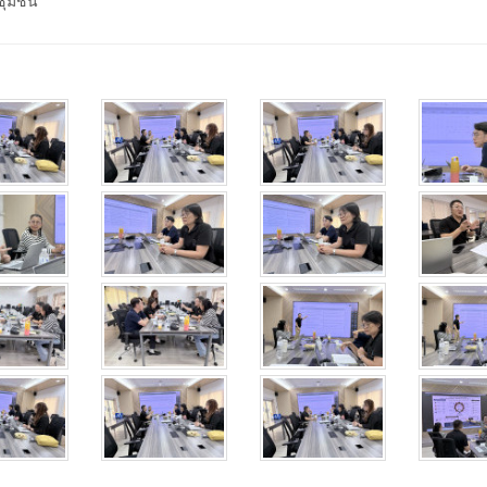
มชุมชน