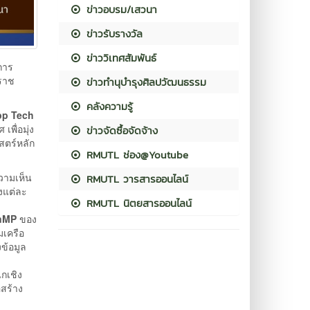
ข่าวอบรม/เสวนา
ข่าวรับรางวัล
ข่าววิเทศสัมพันธ์
การ
ราช
ข่าวทำนุบำรุงศิลปวัฒนธรรม
คลังความรู้
p Tech
พื่อมุ่ง
ข่าวจัดซื้อจัดจ้าง
สตร์หลัก
RMUTL ช่อง@Youtube
วามเห็น
RMUTL วารสารออนไลน์
งแต่ละ
RMUTL นิตยสารออนไลน์
nMP
ของ
มเครือ
ข้อมูล
กเชิง
อสร้าง