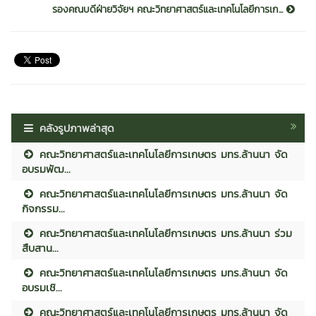
รองคณบดีฝ่ายวิจัยฯ คณะวิทยาศาสตร์และเทคโนโลยีการเก...
คลังรูปภาพล่าสุด
คณะวิทยาศาสตร์และเทคโนโลยีการเกษตร มทร.ล้านนา จัด
อบรมพัฒ...
คณะวิทยาศาสตร์และเทคโนโลยีการเกษตร มทร.ล้านนา จัด
กิจกรรม...
คณะวิทยาศาสตร์และเทคโนโลยีการเกษตร มทร.ล้านนา ร่วม
สืบสาน...
คณะวิทยาศาสตร์และเทคโนโลยีการเกษตร มทร.ล้านนา จัด
อบรมเชิ...
คณะวิทยาศาสตร์และเทคโนโลยีการเกษตร มทร.ล้านนา จัด