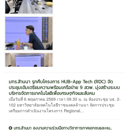
มทร.ล้านนา รุกคืบโครงการ HUB-App Tech (RDC) จัด
ประชุมเข้มเตรียมความพร้อมเครือข่าย 9 สวพ. มุ่งสร้างระบบ
บริหารจัดการเทคโนโลยีเพื่อเศรษฐกิจและสังคม
เมื่อวันที่ 6 พฤษภาคม 2569 เวลา 09.30 น. ณ ห้องประชุม บธ. 2-
102 มหาวิทยาลัยเทคโนโลยีราชมงคลล้านนา จัดการประชุม
เตรียมการดำเนินงานโครงการ Regional...
มทร.ล้านนา ลงนามความร่วมมือทางวิชาการภาคเอกชนและหน...