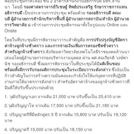
ห้องประชุมกาสะลอง ชั้น 2 อาคารสำนักงานอธิการบดี มทร.ล้าน
นา โดยมี
รองศาสตราจารย์วิเชษฐ์ ทิพย์ประเสริฐ รักษาราชการแทน
อธิการบดี
เป็นประธานการประชุม พร้อมด้วย
รองอธิการบดี คณะ
บดี
ผู้อำนวยการสำนักบริหารพื้นที่ ผู้อำนวยการสถาบัน/สำนัก ผู้อำนวย
การวิทยาลัย แ
เข้าร่วมการประชุมพิจารณาทั้งในรูปแบบ Online และ
Onsite
โดยในที่ประชุมมีการพิจารณาวาระสำคัญคือ
การปรับปรุงบัญชีอัตรา
ค่าจ้างลูกจ้างชั่วคราว และการจ่ายเงินเพิ่มการครองชีพชั่วคราว
สำหรับลูกจ้างชั่วคราว
สังกัดมหาวิทยาลัยเทคโนโลยีราชมงคลล้านนา
เสนอโดยผู้อำนวยการกองบริหารงานบุคคล ผ่าน ผศ.สมเกียรติ วงษ์พา
นิช รองอธิการบดี ซึ่งผลการพิจารณาในที่ประชุมได้มี
มติเห็นชอบ
พร้อมทั้งมีการรับรองมติการประชุมในระเบียบวาระดังกล่าว
ซึ่งนับเป็น
ก้าวสำคัญในการสร้างความมั่นคงและกำลังใจให้แก่บุคลากรที่ปฏิบัติ
งานภายใต้มาตรการดังกล่าว สำหรับอัตราค่าจ้างของลูกจ้างชั่วคราวที่
มีมติให้ปรับขึ้นประกอบด้วย
1. วุฒิปริญญาเอก จากเดิม 21,000 บาท ปรับขึ้นเป็น 25,410 บาท
2.วุฒิปริญญาโท จากเดิม 17,500 บาท ปรับขึ้นเป็น 21,180 บาท
3. ปริญญาตรีที่มีหลักสูตร 5 ปี จากเดิม 15,800 บาท ปรับเป็น 19,120
บาท
4. ปริญญาตรี 15,000 บาท ปรับเป็น 18,150 บาท