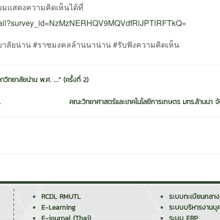
่วมแสดงความคิดเห็นได้ที่
ngDetail?survey_id=NzMzNERHQV9MQVdfRlJPTlRFTkQ=
ยาลัยน่าน #ราชมงคลล้านนาน่าน #รับฟังความคิดเห็น
ยาลัยน่าน พ.ศ. ….” (ครั้งที่ 2)
.
คณะวิทยาศาสตร์และเทคโนโลยีการเกษตร มทร.ล้านนา จั
RCDL RMUTL
ระบบทะเบียนกลาง
E-Learning
ระบบบริหารงานบุ
E-journal (Thai)
ระบบ ERP