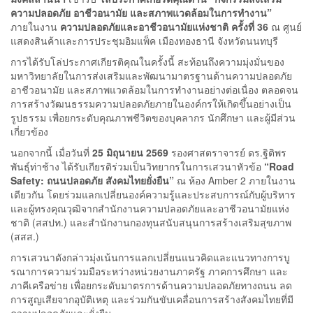
ความปลอดภัย อาชีวอนามัย และสภาพแวดล้อมในการทำงาน”
ภายในงาน
ความปลอดภัยและอาชีวอนามัยแห่งชาติ ครั้งที่ 36
ณ ศูนย์
แสดงสินค้าและการประชุมอิมแพ็ค เมืองทองธานี จังหวัดนนทบุรี
การได้รับโล่ประกาศเกียรติคุณในครั้งนี้ สะท้อนถึงความมุ่งมั่นของ
มหาวิทยาลัยในการส่งเสริมและพัฒนามาตรฐานด้านความปลอดภัย
อาชีวอนามัย และสภาพแวดล้อมในการทำงานอย่างต่อเนื่อง ตลอดจน
การสร้างวัฒนธรรมความปลอดภัยภายในองค์กรให้เกิดขึ้นอย่างเป็น
รูปธรรม เพื่อยกระดับคุณภาพชีวิตของบุคลากร นักศึกษา และผู้มีส่วน
เกี่ยวข้อง
นอกจากนี้ เมื่อวันที่
25 มิถุนายน 2569
รองศาสตราจารย์ ดร.ฐิติพร
พันธุ์ท่าช้าง ได้รับเกียรติร่วมเป็นวิทยากรในการเสวนาหัวข้อ
“Road
Safety: ถนนปลอดภัย สังคมไทยยั่งยืน”
ณ ห้อง Amber 2 ภายในงาน
เดียวกัน โดยร่วมแลกเปลี่ยนองค์ความรู้และประสบการณ์กับผู้บริหาร
และผู้ทรงคุณวุฒิจากสำนักงานความปลอดภัยและอาชีวอนามัยแห่ง
ชาติ (สสปท.) และสำนักงานกองทุนสนับสนุนการสร้างเสริมสุขภาพ
(สสส.)
การเสวนาดังกล่าวมุ่งเน้นการแลกเปลี่ยนแนวคิดและแนวทางการบู
รณาการความร่วมมือระหว่างหน่วยงานภาครัฐ ภาคการศึกษา และ
ภาคีเครือข่าย เพื่อยกระดับมาตรการด้านความปลอดภัยทางถนน ลด
การสูญเสียจากอุบัติเหตุ และร่วมกันขับเคลื่อนการสร้างสังคมไทยที่มี
ความปลอดภัยและยั่งยืน