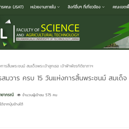
ารคณะ (JSAT)
หน่วยงานภายใน
ลิงก์อื่นๆ ที่เกี่ยวข้อง
คณะเขตพื้น
ารสิ้นพระชนม์ สมเด็จพระเจ้าลูกเธอ เจ้าฟ้าพัชรกิติยาภาฯ
รสมวาร ครบ 15 วันแห่งการสิ้นพระชนม์ สมเด็จ
ิทยาภรณ์
จำนวนผู้เข้าชม 575 คน
้จากปุ่มข้างใต้