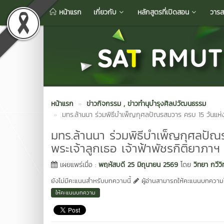
หน้าแรก
เกี่ยวกับ
หลักสูตรที่เปิดสอน
วารส
หน้าแรก
ข่าวกิจกรรม
, ข่าวทำนุบำรุงศิลปวัฒนธรรม
มทร.ล้านนา ร่วมพิธีบำเพ็ญกุศลปัณรสมวาร ครบ 15 วันแห่งก
มทร.ล้านนา ร่วมพิธีบำเพ็ญกุศลปัณ
พระเจ้าลูกเธอ เจ้าฟ้าพัชรกิติยาภาฯ
เผยแพร่เมื่อ :
พฤหัสบดี 25 มิถุนายน 2569
โดย
วิทยา กวีว
ยังไม่มีคะแนนสำหรับบทความนี้
ผู้อ่านสามารถให้คะแนนบทความได
ให้คะแนนบทความ