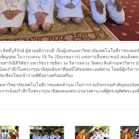
ะสิทธิ์บุรีรักษ์ ผู้ช่วยอธิการบดี เป็นผู้แทนมหาวิทยาลัยเทคโนโลยีราชมงคล
เพ็ญกุศล ในวาระครบ 15 วัน (ปัณรสมวาร) แห่งการสิ้นพระชนม์ สมเด็จพระ
าชสาริณีสิริพัชร มหาวัชรราชธิดา ณ วิหารหลวง วัดพระสิงห์วรมหาวิหาร 
ะน้อมรำลึกในพระกรุณาธิคุณอันหาที่สุดมิได้ของพระองค์ท่าน โดยมีผู้บริหาร
ชียงใหม่เข้าร่วมพิธีอย่างพร้อมเพรียง
มของมหาวิทยาลัยเทคโนโลยีราชมงคลล้านนาในการร่วมกิจกรรมสำคัญของจังห
ะการน้อมรำลึกในพระกรุณาธิคุณของพระบรมวงศานุวงศ์ผู้ทรงอุทิศพระองค์เ