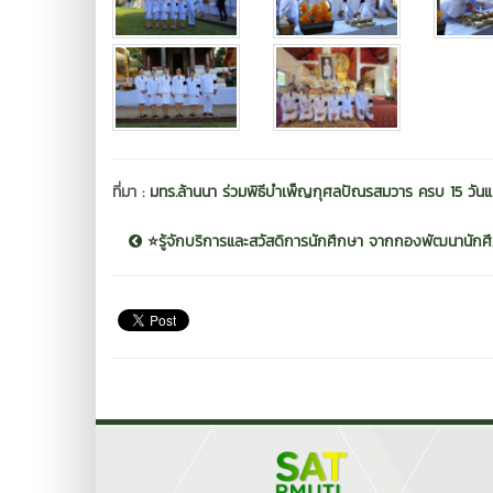
ที่มา :
มทร.ล้านนา ร่วมพิธีบำเพ็ญกุศลปัณรสมวาร ครบ 15 วันแห่
⭐รู้จักบริการและสวัสดิการนักศึกษา จากกองพัฒนานักศึ..