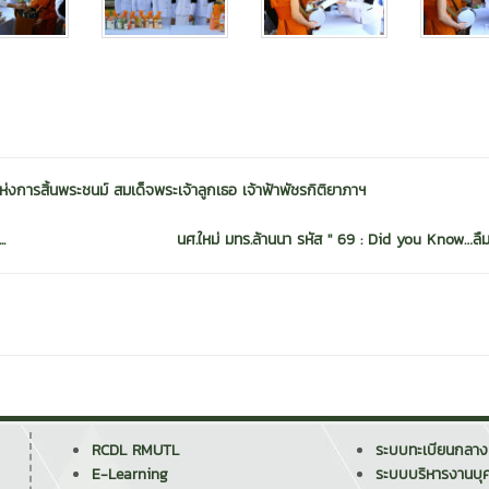
งการสิ้นพระชนม์ สมเด็จพระเจ้าลูกเธอ เจ้าฟ้าพัชรกิติยาภาฯ
.
นศ.ใหม่ มทร.ล้านนา รหัส '' 69 : Did you Know…ลืม
RCDL RMUTL
ระบบทะเบียนกลาง
E-Learning
ระบบบริหารงานบุ