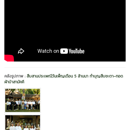
คลังรูปภาพ :
สืบสานประเพณีวันเพ็ญเดือน 5 ล้านนา ทำบุญสืบชะตา–ทอด
ผ้าป่าสามัคคี