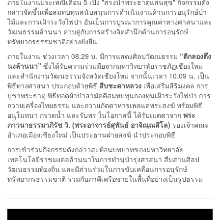
ภายในงานประเพณีเดือน 5 เป็ง "สรงน้ำพระธาตุแสนสุข" กิจกรรมดัง
กล่าวจัดขึ้นเพื่อสมทบทุนสนับสนุนการดำเนินงานด้านการอนุรักษ์ป่า
ไม้และการเฝ้าระวังไฟป่า อันเป็นการบูรณาการคุณค่าทางศาสนาและ
วัฒนธรรมล้านนา ควบคู่กับการสร้างจิตสำนึกด้านการอนุรักษ์
ทรัพยากรธรรมชาติอย่างยั่งยืน
ภายในงาน ช่วงเวลา 08.29 น. มีการแสดงศิลปวัฒนธรรม
“ตีกลองตึ่ง
นงล้านนา”
ซึ่งได้รับความร่วมมือจากมหาวิทยาลัยราชภัฏเชียงใหม่
และสำนักงานวัฒนธรรมจังหวัดเชียงใหม่ จากนั้นเวลา 10.09 น. เป็น
พิธีทางศาสนา ประกอบด้วยพิธี
สืบชะตาหลวง
เพื่อเสริมสิริมงคล การ
บูชาพระธาตุ พิธีทอดผ้าป่าสามัคคีสมทบทุนกองทุนเฝ้าระวังไฟป่า การ
ถวายเครื่องไทยธรรม และถวายภัตตาหารเพลแด่พระสงฆ์ พร้อมพิธี
อนุโมทนา กรวดน้ำ และรับพร ในโอกาสนี้ ได้รับเมตตาจาก
พระ
ภาวนาธรรมาภิรัช วิ. (พระอาจารย์สุพันธ์ อาจิณฺณสีโล)
รองเจ้าคณะ
อำเภอเมืองเชียงใหม่ เป็นประธานฝ่ายสงฆ์ นำประกอบพิธี
การเข้าร่วมกิจกรรมดังกล่าวสะท้อนบทบาทของมหาวิทยาลัย
เทคโนโลยีราชมงคลล้านนาในการทำนุบำรุงศาสนา สืบสานศิลป
วัฒนธรรมท้องถิ่น และมีส่วนร่วมในการขับเคลื่อนการอนุรักษ์
ทรัพยากรธรรมชาติ ร่วมกับภาคีเครือข่ายในพื้นที่อย่างเป็นรูปธรรม