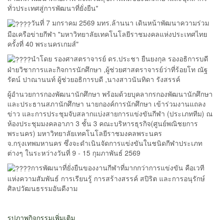
ทั่วประเทศสู่การพัฒนาที่ยั่งยืน"
วันที่ 7 มกราคม 2569 มทร.ล้านนา เดินหน้าพัฒนาความร่วม
มือเครือข่ายกีฬา "มหาวิทยาลัยเทคโนโลยีราชมงคลแห่งประเทศไทย
ครั้งที่ 40 พระนครเกมส์"
นำโดย รองศาสตราจารย์ ดร.ประชา ยืนยงกุล รองอธิการบดี
ฝ่ายวิชาการและกิจการนักศึกษา ,ผู้ช่วยศาสตราจารย์ว่าที่ร้อยโท ณัฐ
รัตน์ ปาณานนท์ ผู้ช่วยอธิการบดี ,นางสาวนันทิดา รังสรรค์
ผู้อำนวยการกองพัฒนานักศึกษา พร้อมด้วยบุคลากรกองพัฒนานักศึกษา
และประธานสภานักศึกษา นายกองค์การนักศึกษา เข้าร่วมงานแถลง
ข่าว และการประชุมจับสลากแบ่งสายการแข่งขันกีฬา (ประเภททีม) ณ
ห้องประชุมมงคลอาภา 3 ชั้น 3 คณะบริหารธุรกิจ(ศูนย์พณิชยการ
พระนคร) มหาวิทยาลัยเทคโนโลยีราชมงคลพระนคร
จ.กรุงเทพมหานคร ซึ่งจะดำเนินจัดการแข่งขันในชนิดกีฬาประเภท
ต่างๆ ในระหว่างวันที่ 9 - 15 กุมภาพันธ์ 2569
การพัฒนาที่ยั่งยืนของงานกีฬาที่มากกว่าการแข่งขัน คือเวที
แห่งความสัมพันธ์ การเรียนรู้ การสร้างสรรค์ สปิริต และการอนุรักษ์
ศิลปวัฒนธรรมอันดีงาม
รูปภาพกิจกรรมเพิ่มเติม