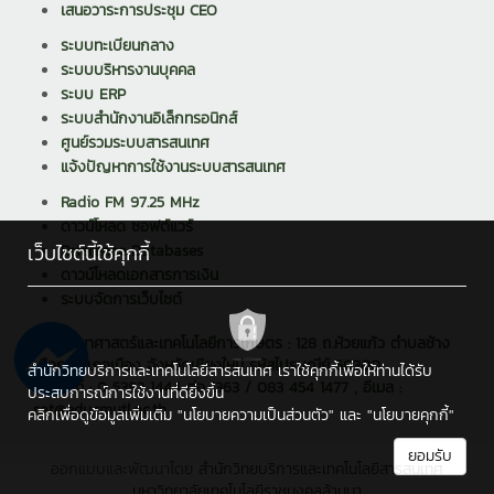
เสนอวาระการประชุม CEO
ระบบทะเบียนกลาง
ระบบบริหารงานบุคคล
ระบบ ERP
ระบบสำนักงานอิเล็กทรอนิกส์
ศูนย์รวมระบบสารสนเทศ
แจ้งปัญหาการใช้งานระบบสารสนเทศ
Radio FM 97.25 MHz
ดาวน์โหลด ซอฟต์แวร์
เว็บไซต์นี้ใช้คุกกี้
Reference Databases
ดาวน์โหลดเอกสารการเงิน
ระบบจัดการเว็บไซต์
คณะวิทยาศาสตร์และเทคโนโลยีการเกษตร : 128 ถ.ห้วยแก้ว ตำบลช้าง
เผือก อำเภอเมือง จังหวัดเชียงใหม่ รหัสไปรษณีย์ 50300
สำนักวิทยบริการและเทคโนโลยีสารสนเทศ เราใช้คุกกี้เพื่อให้ท่านได้รับ
โทรศัพท์ : 0 5392 1444 ต่อ 1363 / 083 454 1477 , อีเมล :
ประสบการณ์การใช้งานที่ดียิ่งขึ้น
sat@edu.rmutl.ac.th
คลิกเพื่อดูข้อมูลเพิ่มเติม
"นโยบายความเป็นส่วนตัว"
และ
"นโยบายคุกกี้"
ยอมรับ
ออกแบบและพัฒนาโดย
สำนักวิทยบริการและเทคโนโลยีสารสนเทศ
มหาวิทยาลัยเทคโนโลยีราชมงคลล้านนา