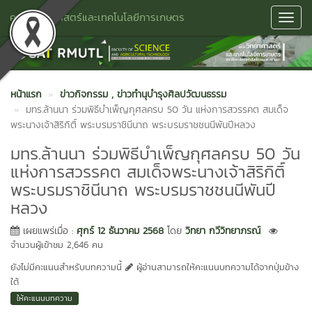
คณะวิทยาศาสตร์และเทคโนโลยีการเกษตร
Toggl
Navig
หน้าแรก
ข่าวกิจกรรม
, ข่าวทำนุบำรุงศิลปวัฒนธรรม
มทร.ล้านนา ร่วมพิธีบำเพ็ญกุศลครบ 50 วัน แห่งการสวรรคต สมเด็จ
พระนางเจ้าสิริกิติ์ พระบรมราชินีนาถ พระบรมราชชนนีพันปีหลวง
มทร.ล้านนา ร่วมพิธีบำเพ็ญกุศลครบ 50 วัน
แห่งการสวรรคต สมเด็จพระนางเจ้าสิริกิติ์
พระบรมราชินีนาถ พระบรมราชชนนีพันปี
หลวง
เผยแพร่เมื่อ :
ศุกร์ 12 ธันวาคม 2568
โดย
วิทยา กวีวิทยาภรณ์
จำนวนผู้เข้าชม 2,646 คน
ยังไม่มีคะแนนสำหรับบทความนี้
ผู้อ่านสามารถให้คะแนนบทความได้จากปุ่มข้าง
ใต้
ให้คะแนนบทความ