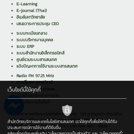
E-Learning
E-journal (Thai)
อีเมล์มหาวิทยาลัย
เสนอวาระการประชุม CEO
ระบบทะเบียนกลาง
ระบบบริหารงานบุคคล
ระบบ ERP
ระบบสำนักงานอิเล็กทรอนิกส์
ศูนย์รวมระบบสารสนเทศ
แจ้งปัญหาการใช้งานระบบสารสนเทศ
Radio FM 97.25 MHz
ดาวน์โหลด ซอฟต์แวร์
เว็บไซต์นี้ใช้คุกกี้
Reference Databases
ดาวน์โหลดเอกสารการเงิน
ระบบจัดการเว็บไซต์
คณะวิทยาศาสตร์และเทคโนโลยีการเกษตร : 128 ถ.ห้วยแก้ว ตำบลช้าง
เผือก อำเภอเมือง จังหวัดเชียงใหม่ รหัสไปรษณีย์ 50300
สำนักวิทยบริการและเทคโนโลยีสารสนเทศ เราใช้คุกกี้เพื่อให้ท่านได้รับ
โทรศัพท์ : 0 5392 1444 ต่อ 1363 / 083 454 1477 , อีเมล :
ประสบการณ์การใช้งานที่ดียิ่งขึ้น
sat@edu.rmutl.ac.th
คลิกเพื่อดูข้อมูลเพิ่มเติม
"นโยบายความเป็นส่วนตัว"
และ
"นโยบายคุกกี้"