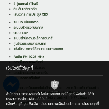
E-journal (Thai)
อีเมล์มหาวิทยาลัย
เสนอวาระการประชุม CEO
ระบบทะเบียนกลาง
ระบบบริหารงานบุคคล
ระบบ ERP
ระบบสำนักงานอิเล็กทรอนิกส์
ศูนย์รวมระบบสารสนเทศ
แจ้งปัญหาการใช้งานระบบสารสนเทศ
Radio FM 97.25 MHz
ดาวน์โหลด ซอฟต์แวร์
เว็บไซต์นี้ใช้คุกกี้
Reference Databases
ดาวน์โหลดเอกสารการเงิน
ระบบจัดการเว็บไซต์
คณะวิทยาศาสตร์และเทคโนโลยีการเกษตร : 128 ถ.ห้วยแก้ว ตำบลช้าง
เผือก อำเภอเมือง จังหวัดเชียงใหม่ รหัสไปรษณีย์ 50300
สำนักวิทยบริการและเทคโนโลยีสารสนเทศ เราใช้คุกกี้เพื่อให้ท่านได้รับ
โทรศัพท์ : 0 5392 1444 ต่อ 1363 / 083 454 1477 , อีเมล :
ประสบการณ์การใช้งานที่ดียิ่งขึ้น
sat@edu.rmutl.ac.th
คลิกเพื่อดูข้อมูลเพิ่มเติม
"นโยบายความเป็นส่วนตัว"
และ
"นโยบายคุกกี้"