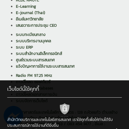
RCDL RMUTL
E-Learning
E-journal (Thai)
อีเมล์มหาวิทยาลัย
เสนอวาระการประชุม CEO
ระบบทะเบียนกลาง
ระบบบริหารงานบุคคล
ระบบ ERP
ระบบสำนักงานอิเล็กทรอนิกส์
ศูนย์รวมระบบสารสนเทศ
แจ้งปัญหาการใช้งานระบบสารสนเทศ
Radio FM 97.25 MHz
ดาวน์โหลด ซอฟต์แวร์
เว็บไซต์นี้ใช้คุกกี้
Reference Databases
ดาวน์โหลดเอกสารการเงิน
ระบบจัดการเว็บไซต์
คณะวิทยาศาสตร์และเทคโนโลยีการเกษตร : 128 ถ.ห้วยแก้ว ตำบลช้าง
เผือก อำเภอเมือง จังหวัดเชียงใหม่ รหัสไปรษณีย์ 50300
สำนักวิทยบริการและเทคโนโลยีสารสนเทศ เราใช้คุกกี้เพื่อให้ท่านได้รับ
โทรศัพท์ : 0 5392 1444 ต่อ 1363 / 083 454 1477 , อีเมล :
ประสบการณ์การใช้งานที่ดียิ่งขึ้น