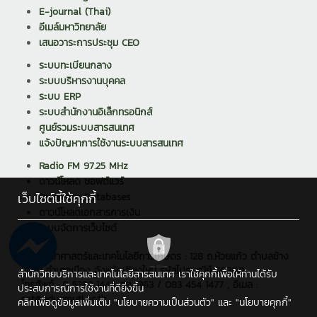
E-journal (Thai)
อีเมล์มหาวิทยาลัย
เสนอวาระการประชุม CEO
ระบบทะเบียนกลาง
ระบบบริหารงานบุคคล
ระบบ ERP
ระบบสำนักงานอิเล็กทรอนิกส์
ศูนย์รวมระบบสารสนเทศ
แจ้งปัญหาการใช้งานระบบสารสนเทศ
Radio FM 97.25 MHz
ดาวน์โหลด ซอฟต์แวร์
เว็บไซต์นี้ใช้คุกกี้
Reference Databases
ดาวน์โหลดเอกสารการเงิน
ระบบจัดการเว็บไซต์
คณะวิทยาศาสตร์และเทคโนโลยีการเกษตร : 128 ถ.ห้วยแก้ว ตำบลช้าง
เผือก อำเภอเมือง จังหวัดเชียงใหม่ รหัสไปรษณีย์ 50300
สำนักวิทยบริการและเทคโนโลยีสารสนเทศ เราใช้คุกกี้เพื่อให้ท่านได้รับ
โทรศัพท์ : 0 5392 1444 ต่อ 1363 / 083 454 1477 , อีเมล :
ประสบการณ์การใช้งานที่ดียิ่งขึ้น
sat@edu.rmutl.ac.th
คลิกเพื่อดูข้อมูลเพิ่มเติม
"นโยบายความเป็นส่วนตัว"
และ
"นโยบายคุกกี้"