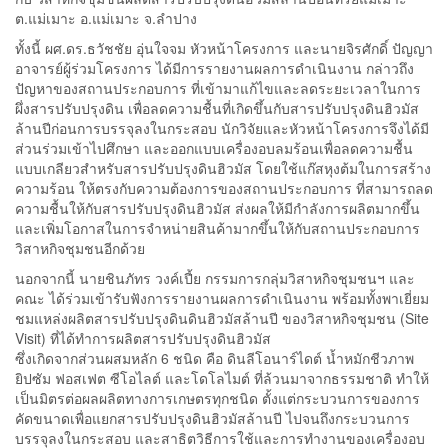
ต.แม่เมาะ อ.แม่เมาะ จ.ลำปาง
ทั้งนี้ ผศ.ดร.ธวัชชัย อุ่นใจจม หัวหน้าโครงการ และนายจิรศักดิ์ ปัญญา
อาจารย์ผู้ร่วมโครงการ ได้มีการรายงานผลการดำเนินงาน กล่าวถึง
ปัญหาของสถานประกอบการ ที่เข้ามาแก้ไขและลดระยะเวลาในการ
ผึ่งสารปรับปรุงดิน เพื่อลดความชื้นที่เกิดขึ้นกับสารปรับปรุงดินฮิวมัส
ล้านปีก่อนการบรรจุลงในกระสอบ นักวิจัยและหัวหน้าโครงการจึงได้มี
ส่วนร่วมเข้าไปศึกษา และออกแบบเครื่องอบลมร้อนเพื่อลดความชื้น
แบบเกลียวสำหรับสารปรับปรุงดินฮิวมัส โดยใช้แก๊สหุงต้มในการสร้าง
ความร้อน ให้ตรงกับความต้องการของสถานประกอบการ ที่สามารถลด
ความชื้นให้กับสารปรับปรุงดินฮิวมัส ส่งผลให้มีกำลังการผลิตมากขึ้น
และเพิ่มโอกาสในการจำหน่ายสินค้ามากขึ้นให้กับสถานประกอบการ
วิสาหกิจชุมชนอีกด้วย
นอกจากนี้ นายชินภัทร วงค์เปี้ย กรรมการกลุ่มวิสาหกิจชุมชนฯ และ
คณะ ได้ร่วมเข้ารับฟังการรายงานผลการดำเนินงาน พร้อมทั้งพาเยี่ยม
ชมแหล่งผลิตสารปรับปรุงดินดินฮิวมัสล้านปี ของวิสาหกิจชุมชน (Site
Visit) ที่ได้ทำการผลิตสารปรับปรุงดินฮิวมัส
ซึ่งเกิดจากส่วนผสมหลัก 6 ชนิด คือ ดินลีโอนาร์ไดต์ น้ำหมักชีวภาพ
ยิปซัม ฟอสเฟต ซีโอไลต์ และโดโลไมต์ ที่ล้วนมาจากธรรมชาติ ทำให้
เป็นมิตรต่อผลผลิตทางการเกษตรทุกชนิด ตั้งแต่กระบวนการของการ
คัดขนาดเพื่อแยกสารปรับปรุงดินฮิวมัสล้านปี ไปจนถึงกระบวนการ
บรรจุลงในกระสอบ และสาธิตวิธีการใช้และการทำงานของเครื่องอบ