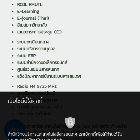
RCDL RMUTL
E-Learning
E-journal (Thai)
อีเมล์มหาวิทยาลัย
เสนอวาระการประชุม CEO
ระบบทะเบียนกลาง
ระบบบริหารงานบุคคล
ระบบ ERP
ระบบสำนักงานอิเล็กทรอนิกส์
ศูนย์รวมระบบสารสนเทศ
แจ้งปัญหาการใช้งานระบบสารสนเทศ
Radio FM 97.25 MHz
ดาวน์โหลด ซอฟต์แวร์
เว็บไซต์นี้ใช้คุกกี้
Reference Databases
ดาวน์โหลดเอกสารการเงิน
ระบบจัดการเว็บไซต์
คณะวิทยาศาสตร์และเทคโนโลยีการเกษตร : 128 ถ.ห้วยแก้ว ตำบลช้าง
เผือก อำเภอเมือง จังหวัดเชียงใหม่ รหัสไปรษณีย์ 50300
สำนักวิทยบริการและเทคโนโลยีสารสนเทศ เราใช้คุกกี้เพื่อให้ท่านได้รับ
โทรศัพท์ : 0 5392 1444 ต่อ 1363 / 083 454 1477 , อีเมล :