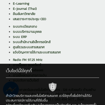
E-Learning
E-journal (Thai)
อีเมล์มหาวิทยาลัย
เสนอวาระการประชุม CEO
ระบบทะเบียนกลาง
ระบบบริหารงานบุคคล
ระบบ ERP
ระบบสำนักงานอิเล็กทรอนิกส์
ศูนย์รวมระบบสารสนเทศ
แจ้งปัญหาการใช้งานระบบสารสนเทศ
Radio FM 97.25 MHz
ดาวน์โหลด ซอฟต์แวร์
เว็บไซต์นี้ใช้คุกกี้
Reference Databases
ดาวน์โหลดเอกสารการเงิน
ระบบจัดการเว็บไซต์
คณะวิทยาศาสตร์และเทคโนโลยีการเกษตร : 128 ถ.ห้วยแก้ว ตำบลช้าง
เผือก อำเภอเมือง จังหวัดเชียงใหม่ รหัสไปรษณีย์ 50300
สำนักวิทยบริการและเทคโนโลยีสารสนเทศ เราใช้คุกกี้เพื่อให้ท่านได้รับ
โทรศัพท์ : 0 5392 1444 ต่อ 1363 / 083 454 1477 , อีเมล :
ประสบการณ์การใช้งานที่ดียิ่งขึ้น
sat@edu.rmutl.ac.th