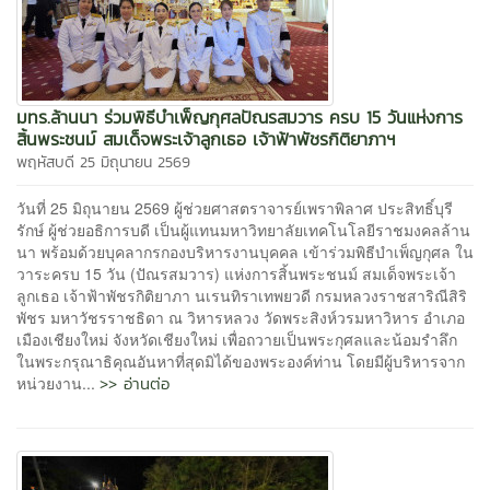
มทร.ล้านนา ร่วมพิธีบำเพ็ญกุศลปัณรสมวาร ครบ 15 วันแห่งการ
สิ้นพระชนม์ สมเด็จพระเจ้าลูกเธอ เจ้าฟ้าพัชรกิติยาภาฯ
พฤหัสบดี 25 มิถุนายน 2569
วันที่ 25 มิถุนายน 2569 ผู้ช่วยศาสตราจารย์เพราพิลาศ ประสิทธิ์บุรี
รักษ์ ผู้ช่วยอธิการบดี เป็นผู้แทนมหาวิทยาลัยเทคโนโลยีราชมงคลล้าน
นา พร้อมด้วยบุคลากรกองบริหารงานบุคคล เข้าร่วมพิธีบำเพ็ญกุศล ใน
วาระครบ 15 วัน (ปัณรสมวาร) แห่งการสิ้นพระชนม์ สมเด็จพระเจ้า
ลูกเธอ เจ้าฟ้าพัชรกิติยาภา นเรนทิราเทพยวดี กรมหลวงราชสาริณีสิริ
พัชร มหาวัชรราชธิดา ณ วิหารหลวง วัดพระสิงห์วรมหาวิหาร อำเภอ
เมืองเชียงใหม่ จังหวัดเชียงใหม่ เพื่อถวายเป็นพระกุศลและน้อมรำลึก
ในพระกรุณาธิคุณอันหาที่สุดมิได้ของพระองค์ท่าน โดยมีผู้บริหารจาก
>> อ่านต่อ
หน่วยงาน...