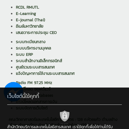
RCDL RMUTL
E-Learning
E-journal (Thai)
อีเมล์มหาวิทยาลัย
เสนอวาระการประชุม CEO
ระบบทะเบียนกลาง
ระบบบริหารงานบุคคล
ระบบ ERP
ระบบสำนักงานอิเล็กทรอนิกส์
ศูนย์รวมระบบสารสนเทศ
แจ้งปัญหาการใช้งานระบบสารสนเทศ
Radio FM 97.25 MHz
ดาวน์โหลด ซอฟต์แวร์
เว็บไซต์นี้ใช้คุกกี้
Reference Databases
ดาวน์โหลดเอกสารการเงิน
ระบบจัดการเว็บไซต์
คณะวิทยาศาสตร์และเทคโนโลยีการเกษตร : 128 ถ.ห้วยแก้ว ตำบลช้าง
เผือก อำเภอเมือง จังหวัดเชียงใหม่ รหัสไปรษณีย์ 50300
สำนักวิทยบริการและเทคโนโลยีสารสนเทศ เราใช้คุกกี้เพื่อให้ท่านได้รับ