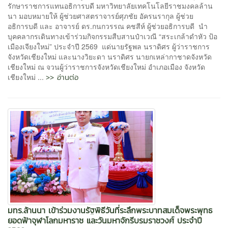
รักษาราชการแทนอธิการบดี มหาวิทยาลัยเทคโนโลยีราชมงคลล้าน
นา มอบหมายให้ ผู้ช่วยศาสตราจารย์ศุภชัย อัครนรากุล ผู้ช่วย
อธิการบดี และ อาจารย์ ดร.กนกวรรณ คชสีห์ ผู้ช่วยอธิการบดี นำ
บุคคลากรเดินทางเข้าร่วมกิจกรรมสืบสานป๋าเวณี “สระเกล้าดำหัว ป้อ
เมืองเจียงใหม่” ประจำปี 2569 แด่นายรัฐพล นราดิศร ผู้ว่าราชการ
จังหวัดเชียงใหม่ และนางวิยะดา นราดิศร นายกเหล่ากาชาดจังหวัด
เชียงใหม่ ณ จวนผู้ว่าราชการจังหวัดเชียงใหม่ อำเภอเมือง จังหวัด
>> อ่านต่อ
เชียงใหม่ ...
มทร.ล้านนา เข้าร่วมงานรัฐพิธีวันที่ระลึกพระบาทสมเด็จพระพุทธ
ยอดฟ้าจุฬาโลกมหาราช และวันมหาจักรีบรมราชวงศ์ ประจำปี