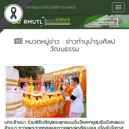
คณะวิทยาศาสตร์และเทคโนโลยีการเกษตร
Toggl
Navig
หมวดหมู่ข่าว : ข่าวทำนุบำรุงศิลป
วัฒนธรรม
มทร.ล้านนา ร่วมพิธีเจริญพระพุทธมนต์นวัคคหายุสมธัมมังคลแบบ
ล้านนา ถวายพระราชกุศลและถวายพระพรชัยมงคล เนื่องในโอกาส