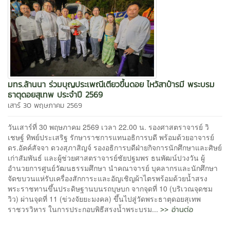
มทร.ล้านนา ร่วมบุญประเพณีเตียวขึ้นดอย ไหว้สาป๋ารมี พระบรม
ธาตุดอยสุเทพ ประจำปี 2569
เสาร์ 30 พฤษภาคม 2569
วันเสาร์ที่ 30 พฤษภาคม 2569 เวลา 22.00 น. รองศาสตราจารย์ วิ
เชษฐ์ ทิพย์ประเสริฐ รักษาราชการแทนอธิการบดี พร้อมด้วยอาจารย์
ดร.อัคค์สัจจา ดวงสุภาสิญจ์ รองอธิการบดีฝ่ายกิจการนักศึกษาและศิษย์
เก่าสัมพันธ์ และผู้ช่วยศาสตราจารย์ชัยปฐมพร ธนพัฒน์ปวงวัน ผู้
อำนวยการศูนย์วัฒนธรรมศึกษา นำคณาจารย์ บุคลากรและนักศึกษา
จัดขบวนแห่รับเครื่องสักการะและอัญเชิญผ้าไตรพร้อมด้วยน้ำสรง
พระราชทานขึ้นประดิษฐานบนรถบุษบก จากจุดที่ 10 (บริเวณจุดชม
วิว) ผ่านจุดที่ 11 (ข่วงจัยยะมงคล) ขึ้นไปสู่วัดพระธาตุดอยสุเทพ
>> อ่านต่อ
ราชวรวิหาร ในการประกอบพิธีสรงน้ำพระบรม...