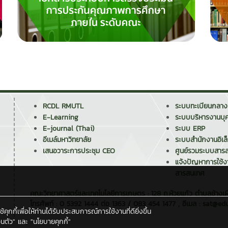
RCDL RMUTL
ระบบทะเบียนกลาง
E-Learning
ระบบบริหารงานบุ
E-journal (Thai)
ระบบ ERP
อีเมล์มหาวิทยาลัย
ระบบสำนักงานอิเล
เสนอวาระการประชุม CEO
ศูนย์รวมระบบสาร
แจ้งปัญหาการใช้
สารสนเทศ
คณะวิทยาศาสตร์และเทคโนโลยีการเกษตร : 128 ถ.ห้วยแก้ว ตำบลช้างเผ
โทรศัพท์ : 0 5392 1444 ต่อ 1363 / 083 454 1477 , อีเมล : sat@edu
กกี้เพื่อให้ท่านได้รับประสบการณ์การใช้งานที่ดียิ่งขึ้น
นตัว"
และ
"นโยบายคุกกี้"