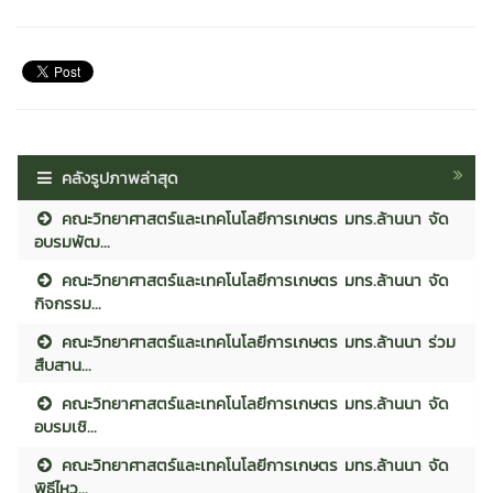
คลังรูปภาพล่าสุด
คณะวิทยาศาสตร์และเทคโนโลยีการเกษตร มทร.ล้านนา จัด
อบรมพัฒ...
คณะวิทยาศาสตร์และเทคโนโลยีการเกษตร มทร.ล้านนา จัด
กิจกรรม...
คณะวิทยาศาสตร์และเทคโนโลยีการเกษตร มทร.ล้านนา ร่วม
สืบสาน...
คณะวิทยาศาสตร์และเทคโนโลยีการเกษตร มทร.ล้านนา จัด
อบรมเชิ...
คณะวิทยาศาสตร์และเทคโนโลยีการเกษตร มทร.ล้านนา จัด
พิธีไหว...