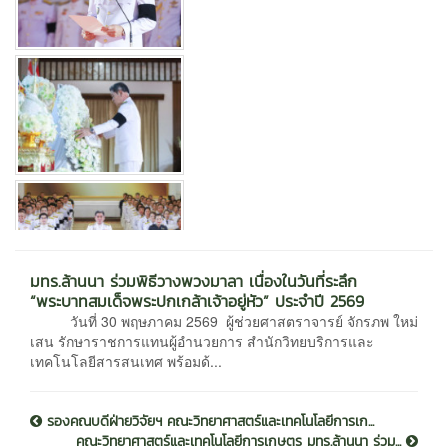
มทร.ล้านนา ร่วมพิธีวางพวงมาลา เนื่องในวันที่ระลึก
“พระบาทสมเด็จพระปกเกล้าเจ้าอยู่หัว” ประจำปี 2569
วันที่ 30 พฤษภาคม 2569 ผู้ช่วยศาสตราจารย์ จักรภพ ใหม่
เสน รักษาราชการแทนผู้อำนวยการ สำนักวิทยบริการและ
เทคโนโลยีสารสนเทศ พร้อมด้...
รองคณบดีฝ่ายวิจัยฯ คณะวิทยาศาสตร์และเทคโนโลยีการเก...
คณะวิทยาศาสตร์และเทคโนโลยีการเกษตร มทร.ล้านนา ร่วม...