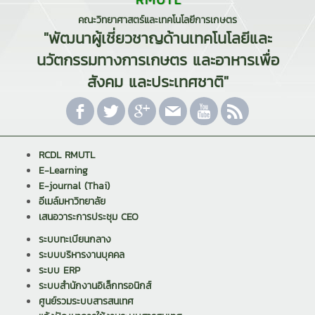
คณะวิทยาศาสตร์และเทคโนโลยีการเกษตร
"พัฒนาผู้เชี่ยวชาญด้านเทคโนโลยีและ
นวัตกรรมทางการเกษตร และอาหารเพื่อ
สังคม และประเทศชาติ"
RCDL RMUTL
E-Learning
E-journal (Thai)
อีเมล์มหาวิทยาลัย
เสนอวาระการประชุม CEO
ระบบทะเบียนกลาง
ระบบบริหารงานบุคคล
ระบบ ERP
ระบบสำนักงานอิเล็กทรอนิกส์
ศูนย์รวมระบบสารสนเทศ