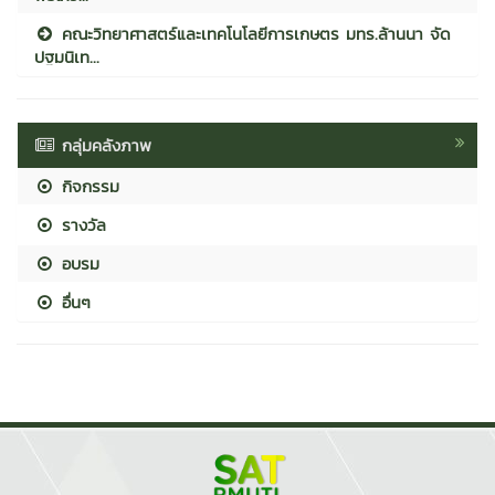
คณะวิทยาศาสตร์และเทคโนโลยีการเกษตร มทร.ล้านนา จัด
ปฐมนิเท...
กลุ่มคลังภาพ
กิจกรรม
รางวัล
อบรม
อื่นๆ