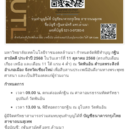
มหาวิทยาลัยเทคโนโลยีราชมงคลล้านนา กำหนดจัดพิธีทำบุญ
กฐิน
สามัคคี ประจำปี 2568
ในวันเสาร์ที่
11 ตุลาคม 2568
(ตรงกับเดือน
เกียง เหนือ และเดือน 11 ใต้ แรม 4 ค่ำ) ณ
วัดพันอ้น ตำบลพระสิงห์
อำเภอเมือง จังหวัดเชียงใหม่
เพื่อสืบสานประเพณีอันดีงามทางพระพุทธ
ศาสนา และเป็นสิริมงคลแก่ผู้ร่วมงาน
กำหนดการ
เวลา
09.00 น.
ตกแต่งองค์กฐิน ณ ศาลาอมรธรรมทัตศรัทธา
อุปถัมภ์ วัดพันอ้น
เวลา
13.00 น.
พิธีทอดถวายกฐิน ณ อุโบสถ วัดพันอ้น
ผู้มีจิตศรัทธาสามารถร่วมสมทบทุนทำบุญได้ที่
บัญชีธนาคารกรุงไทย
สาขาถนนสุเทพ
ชื่อบัญชี:
กฐินสามัคคี มทร.ล้านนา