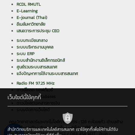
RCDL RMUTL
E-Learning
E-journal (Thai)
อีเมล์มหาวิทยาลัย
เสนอวาระการประชุม CEO
ระบบทะเบียนกลาง
ระบบบริหารงานบุคคล
ระบบ ERP
ระบบสำนักงานอิเล็กทรอนิกส์
ศูนย์รวมระบบสารสนเทศ
แจ้งปัญหาการใช้งานระบบสารสนเทศ
Radio FM 97.25 MHz
ดาวน์โหลด ซอฟต์แวร์
เว็บไซต์นี้ใช้คุกกี้
Reference Databases
ดาวน์โหลดเอกสารการเงิน
ระบบจัดการเว็บไซต์
คณะวิทยาศาสตร์และเทคโนโลยีการเกษตร : 128 ถ.ห้วยแก้ว ตำบลช้าง
เผือก อำเภอเมือง จังหวัดเชียงใหม่ รหัสไปรษณีย์ 50300
สำนักวิทยบริการและเทคโนโลยีสารสนเทศ เราใช้คุกกี้เพื่อให้ท่านได้รับ
โทรศัพท์ : 0 5392 1444 ต่อ 1363 / 083 454 1477 , อีเมล :